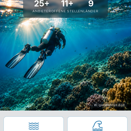
25+
11+
9
ANBIETER
OFFENE STELLEN
LÄNDER
KI-generiertes Bild