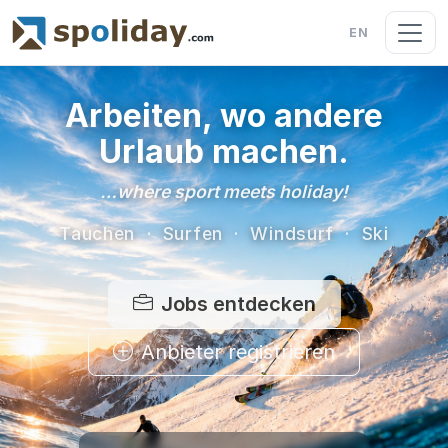
EN
Arbeiten, wo andere
Urlaub machen.
…where sport meets holiday!
Tauchen · Surfen · Windsurf · Ski
Jobs entdecken
Anbieter registrieren