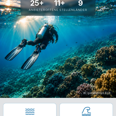
25+
11+
9
ANBIETER
OFFENE STELLEN
LÄNDER
KI-generiertes Bild