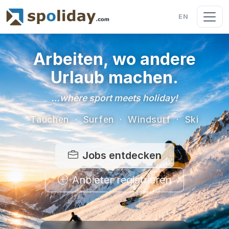
EN
Arbeiten, wo andere
Urlaub machen.
…where sport meets holiday!
Tauchen · Surfen · Windsurf · Ski
Jobs entdecken
Anbieter registrieren